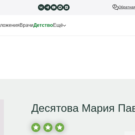
Обратная
ложения
Врачи
Детство
Ещё
Десятова Мария Па