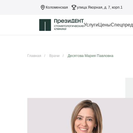
Коломенская
улица Якорная, д. 7, корп.1
Услуги
Цены
Спецпред
Главная
/
Врачи
/
Десятова Мария Павловна