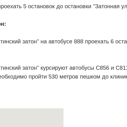
проехать 5 остановок до остановки "Затонная у
он:
тинский затон" на автобусе 888 проехать 6 ост
тинский затон" курсируют автобусы С856 и С81
необходимо пройти 530 метров пешком до клини