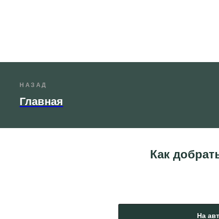
НАЗАД
Главная
Как добрат
На ав