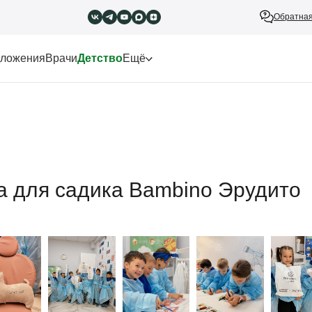
Обратная
ложения
Врачи
Детство
Ещё
а для садика Bambino Эрудито